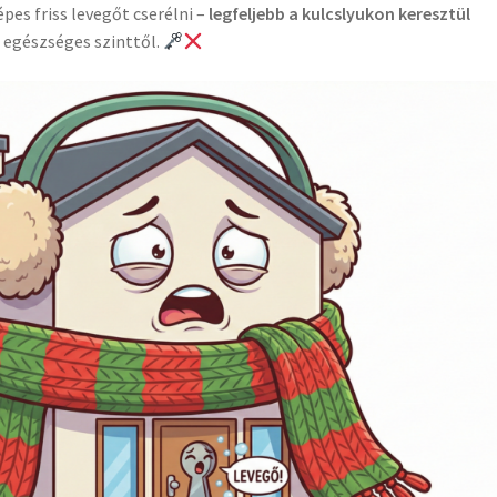
es friss levegőt cserélni –
legfeljebb a kulcslyukon keresztül
 egészséges szinttől.