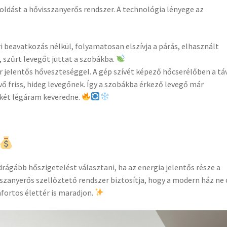
ldást a hővisszanyerős rendszer. A technológia lényege az
 beavatkozás nélkül, folyamatosan elszívja a párás, elhasznált
a, szűrt levegőt juttat a szobákba.
r jelentős hőveszteséggel. A gép szívét képező hőcserélőben a t
vő friss, hideg levegőnek. Így a szobákba érkező levegő már
 két légáram keveredne.
drágább hőszigetelést választani, ha az energia jelentős része a
szanyerős szellőztető rendszer biztosítja, hogy a modern ház ne 
ortos élettér is maradjon.