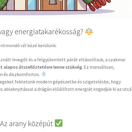
vagy energiatakarékosság?
entmondó cél közé kerülünk:
znált levegőt és a felgyülemlett párát eltávolítsuk, a szakmai
t alapos átszellőztetésre lenne szükség
. Ez manuálisan,
en és diszkomfortos.
geket fektetünk modern gépészetbe és szigetelésbe, hogy
 ablaknyitással a drágán előállított energiát engedjük ki az utcá
 Az arany középút