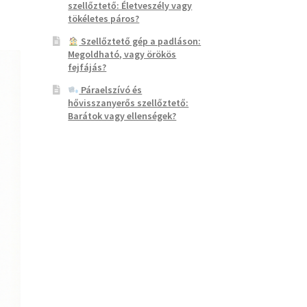
szellőztető: Életveszély vagy
tökéletes páros?
Szellőztető gép a padláson:
Megoldható, vagy örökös
fejfájás?
Páraelszívó és
hővisszanyerős szellőztető:
Barátok vagy ellenségek?