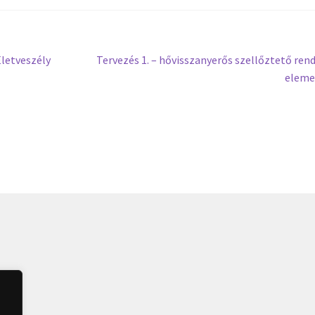
Next
Életveszély
Tervezés 1. – hővisszanyerős szellőztető ren
post:
eleme