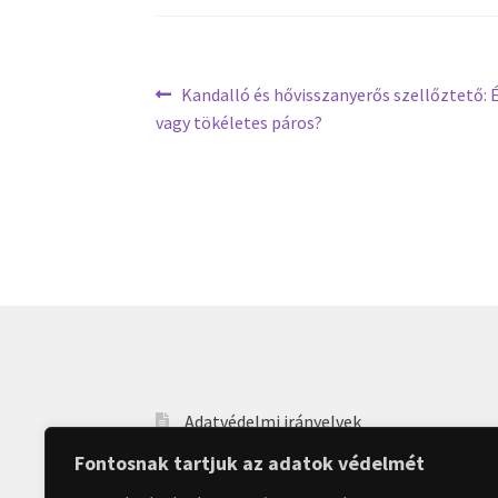
Bejegyzés
Previous
Kandalló és hővisszanyerős szellőztető: 
post:
vagy tökéletes páros?
navigáció
Adatvédelmi irányelvek
Fontosnak tartjuk az adatok védelmét
Kapcsolat & Információk