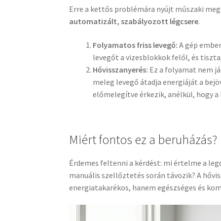
Erre a kettős problémára nyújt műszaki mego
automatizált, szabályozott légcsere
.
Folyamatos friss levegő:
A gép emberi
levegőt a vizesblokkok felől, és tiszt
Hővisszanyerés:
Ez a folyamat nem já
meleg levegő átadja energiáját a bejö
előmelegítve érkezik, anélkül, hogy a
Miért fontos ez a beruházás?
Érdemes feltenni a kérdést: mi értelme a leg
manuális szellőztetés során távozik? A hővis
energiatakarékos, hanem egészséges és komf