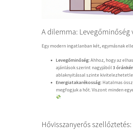
A dilemma: Levegőminőség 
Egy modern ingatlanban két, egymásnak ell
Levegőminőség:
Ahhoz, hogy az elhas
ajánlások szerint nagyjából
3 óránkén
ablaknyitással szinte kivitelezhetetl
Energiatakarékosság:
Hatalmas össze
megfogjuk a hőt. Viszont minden egyes
Hővisszanyerős szellőztetés: