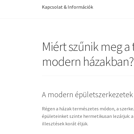
Kapcsolat & Információk
Miért szűnik meg a 
modern házakban? 
A modern épületszerkezetek 
Régen a házak természetes módon, a szerkez
épületeinket szinte hermetikusan lezárjuk: a
illesztések korát éljük.