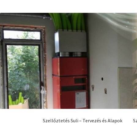
Ugrás
Kilépés
a
a
navigációhoz
tartalomba
Szellőztetés Suli – Tervezés és Alapok
S