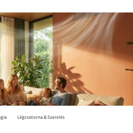
ógia
Légcsatorna & Szerelés