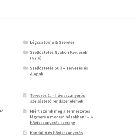
Légcsatorna & Szerelés
Szellőztetés Gyakori Kérdések
(GYIK)
Szellőztetés Suli – Tervezés és
Alapok
Tervezés 1. – hővisszanyerős
szellőztető rendszer elemek
az
Miért szűnik meg a természetes
légcsere a modern házakban? – A
hővisszanyerés szerepe
Kandalló és hővisszanyerős