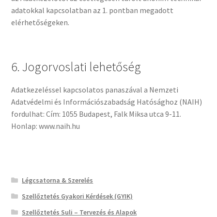
adatokkal kapcsolatban az 1. pontban megadott
elérhetőségeken.
6. Jogorvoslati lehetőség
Adatkezeléssel kapcsolatos panaszával a Nemzeti
Adatvédelmi és Információszabadság Hatósághoz (NAIH)
fordulhat: Cím: 1055 Budapest, Falk Miksa utca 9-11.
Honlap: www.naih.hu
Légcsatorna & Szerelés
Szellőztetés Gyakori Kérdések (GYIK)
Szellőztetés Suli – Tervezés és Alapok