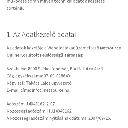
működése során milyen technikai adatok kezelése
történik.
1. Az Adatkezelő adatai
Az adatok kezelője a Weboldalakat üzemeltető
Netsource
Online Korlátolt Felelősségű Társaság
.
Székhelye: 8000 Székesfehérvár, Bártfai utca 44/B.
Cégjegyzékszáma: 07-09-018649
Képviseli: Takács Lajos ügyvezető
E-mail címe: info@netsource.hu
Adószám: 14048162-2-07.
Közösségi adószám: HU14048162.
A közösségi adószám nyitásának dátuma: 2007/09/26.