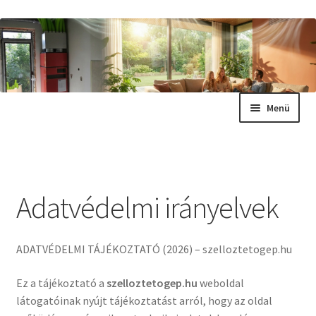
Ugrás
Kilépés
a
a
navigációhoz
tartalomba
Menü
Szellőztetés Suli – Tervezés és Alapok
Szellőztetés Gyakori Kérdések (GYIK)
Adatvédelmi irányelvek
Gépválasztás & Technológia
ADATVÉDELMI TÁJÉKOZTATÓ (2026) – szelloztetogep.hu
Légcsatorna & Szerelés
Ez a tájékoztató a
szelloztetogep.hu
weboldal
Kapcsolat & Információk
látogatóinak nyújt tájékoztatást arról, hogy az oldal