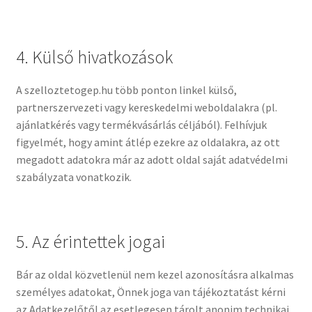
4. Külső hivatkozások
A szelloztetogep.hu több ponton linkel külső,
partnerszervezeti vagy kereskedelmi weboldalakra (pl.
ajánlatkérés vagy termékvásárlás céljából). Felhívjuk
figyelmét, hogy amint átlép ezekre az oldalakra, az ott
megadott adatokra már az adott oldal saját adatvédelmi
szabályzata vonatkozik.
5. Az érintettek jogai
Bár az oldal közvetlenül nem kezel azonosításra alkalmas
személyes adatokat, Önnek joga van tájékoztatást kérni
az Adatkezelőtől az esetlegesen tárolt anonim technikai