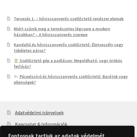
Tervezés 1. – hővisszanyerős szellőztető rendszer elemek
Miért szűnik meg a természetes légcsere a modern
házakban? – A hővisszanyerés szerepe
Kandalló és hővisszanyerős szellőztető: Életveszély vagy
tökéletes páros?
Szellőztető gép a padláson: Megoldható, vagy örökös
fejfájás?
Páraelszívó és hővisszanyerős szellőztető: Barátok vagy
ellenségek?
Adatvédelmi irányelvek
Kapcsolat & Információk
Fontosnak tartjuk az adatok védelmét