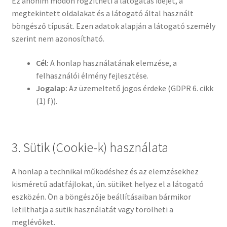
Ez anonim módon rögzítheti a látogatás idejét, a
megtekintett oldalakat és a látogató által használt
böngésző típusát. Ezen adatok alapján a látogató személy
szerint nem azonosítható.
Cél:
A honlap használatának elemzése, a
felhasználói élmény fejlesztése.
Jogalap:
Az üzemeltető jogos érdeke (GDPR 6. cikk
(1) f)).
3. Sütik (Cookie-k) használata
A honlap a technikai működéshez és az elemzésekhez
kisméretű adatfájlokat, ún. sütiket helyez el a látogató
eszközén. Ön a böngészője beállításaiban bármikor
letilthatja a sütik használatát vagy törölheti a
meglévőket.